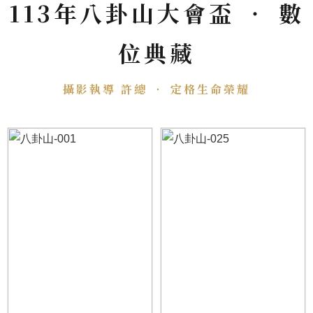
113年八卦山大會盃 ‧ 數
位典藏
攝影執導 許總 ‧ 定格生命榮耀