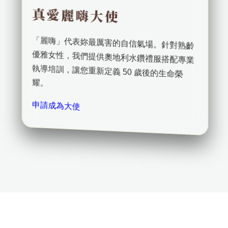
真愛麗嗨大使
「麗嗨」代表妳最厲害的自信氣場。針對熟齡
優雅女性，我們提供奧地利水鑽禮服搭配專業
執導培訓，讓您重新定義 50 歲後的生命榮
耀。
申請成為大使