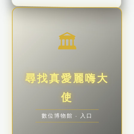
🏛️
尋找真愛麗嗨大
使
數位博物館 ‧ 入口