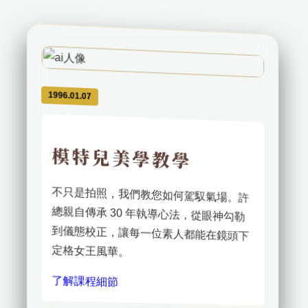
1996.01.07
模特兒美學教學
不只是拍照，我們教您如何駕馭氣場。許
總親自傳承 30 年執導心法，從眼神勾勒
到儀態校正，讓每一位素人都能在鏡頭下
定格女王風華。
了解課程細節