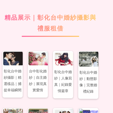
精品展示｜彰化台中婚紗攝影與
禮服租借
#63
#64
#65
#66
彰化台中婚
台中彰化婚
彰化台中婚
彰化台中婚
紗攝影｜精
紗｜自主婚
紗｜人像寫
紗｜動態影
選樣品｜捕
紗｜展現真
真｜紀錄愛
像｜完整婚
捉幸福瞬間
實愛情
情篇章
禮紀錄