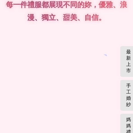
每一件禮服都展現不同的妳，優雅、浪
漫、獨立、甜美、自信。
最
新
上
市
手
工
婚
紗
媽
媽
禮