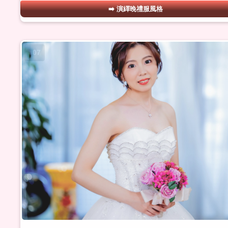
演繹晚禮服風格
#07