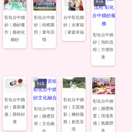
#67
#68
#69
#70
台中彰化婚
彰化台中婚
彰化台中婚
紗｜全家福
紗｜婚紗畫
紗｜幼稚園
｜家庭幸福
作｜藝術化
照｜童年回
彰化台中婚
婚紗
憶
紗｜預約流
程｜方便快
速
#71
#72
#73
#74
彰化台中婚
彰化台中婚
彰化台中婚
紗｜最新優
紗｜主題攝
紗｜婚禮佈
彰化台中婚
惠｜限時好
影｜獨特風
置｜現場美
紗｜婚禮習
康
格｜創意呈
感｜氛圍營
俗｜文化融
現
造
合