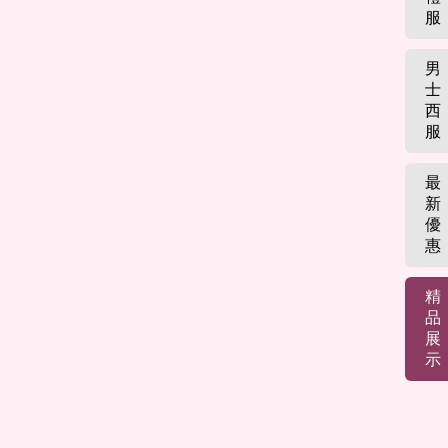
服
男
士
西
服
最
新
優
惠
精
品
展
示