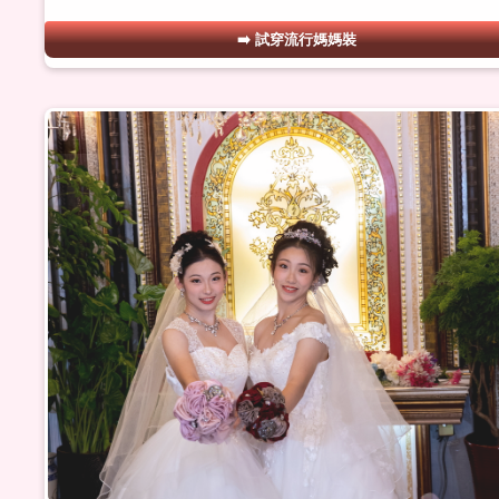
試穿流行媽媽裝
#16