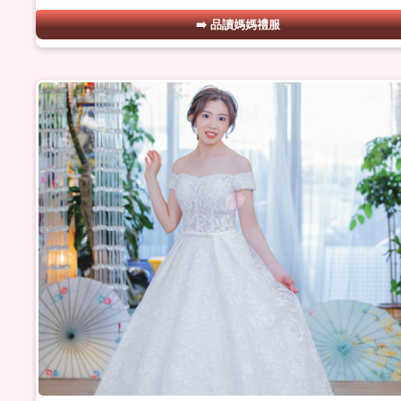
品讀媽媽禮服
#12