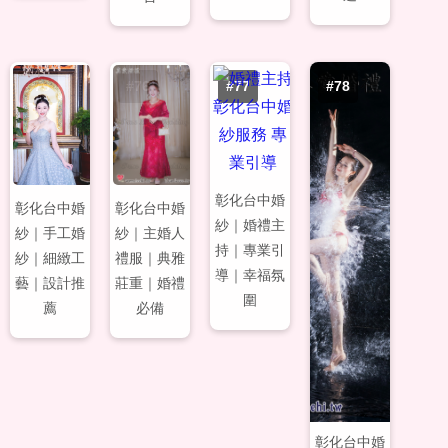
#75
#76
#77
#78
彰化台中婚
彰化台中婚
彰化台中婚
紗｜婚禮主
紗｜手工婚
紗｜主婚人
持｜專業引
紗｜細緻工
禮服｜典雅
導｜幸福氛
藝｜設計推
莊重｜婚禮
圍
薦
必備
彰化台中婚