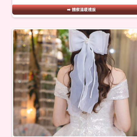
體察溫暖禮服
#14