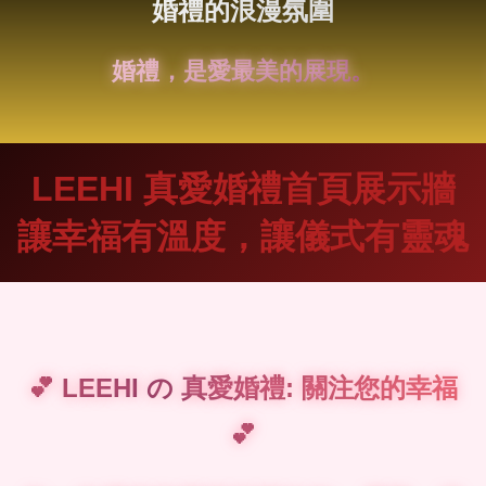
婚禮的浪漫氛圍
讓
LEEHI 真愛婚禮首頁展示牆
讓幸福有溫度，讓儀式有靈魂
💕 LEEHI の 真愛婚禮: 關注您的幸福
💕