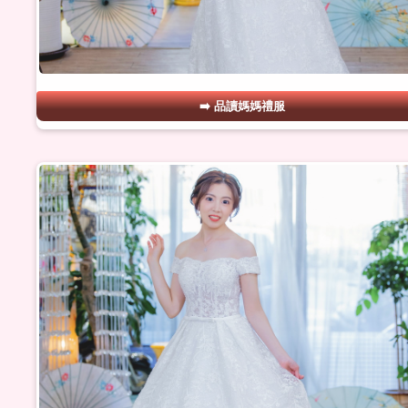
品讀媽媽禮服
#12