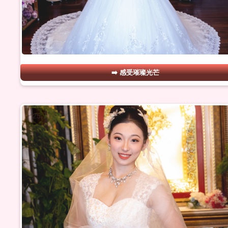
感受璀璨光芒
#25