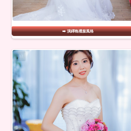
演繹晚禮服風格
#07