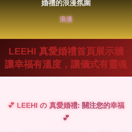
婚禮的浪漫氛圍
專屬妳們的故事，專屬妳們的愛
LEEHI 真愛婚禮首頁展示牆
讓幸福有溫度，讓儀式有靈魂
💕 LEEHI の 真愛婚禮: 關注您的幸福
💕