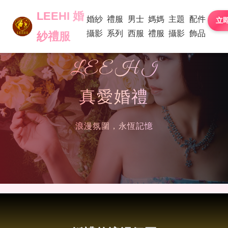
LEEHI 婚
LEEHI 婚
婚紗
婚紗
禮服
禮服
男士
男士
媽媽
媽媽
主題
主題
配件
配件
立
攝影
攝影
系列
系列
西服
西服
禮服
禮服
攝影
攝影
飾品
飾品
紗禮服
紗禮服
LEEHI
真愛婚禮
浪漫氛圍，永恆記憶