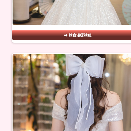
體察溫暖禮服
#14