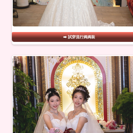
試穿流行媽媽裝
#16