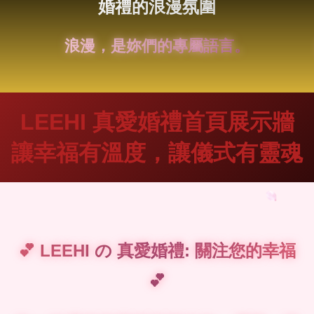
婚禮的浪漫氛圍
每一眼凝視，都是永恆。
LEEHI 真愛婚禮首頁展示牆
讓幸福有溫度，讓儀式有靈魂
💕 LEEHI の 真愛婚禮: 關注您的幸福
💕