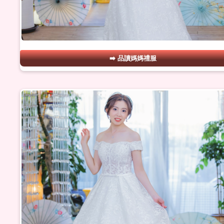
品讀媽媽禮服
#12