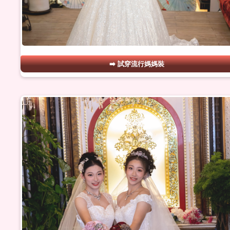
試穿流行媽媽裝
#16