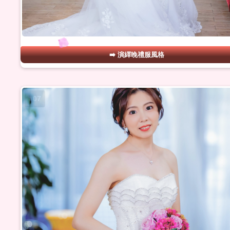
演繹晚禮服風格
#07