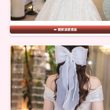
體察溫暖禮服
#14