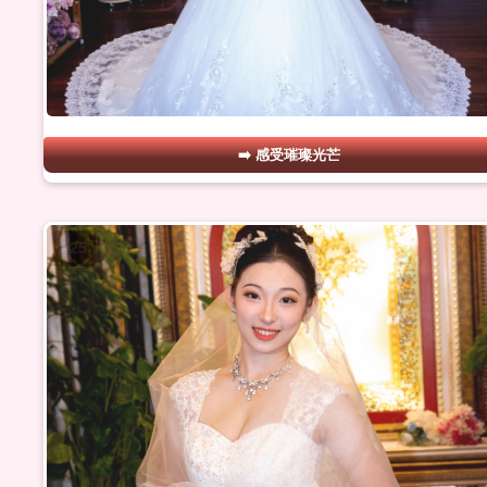
感受璀璨光芒
#25