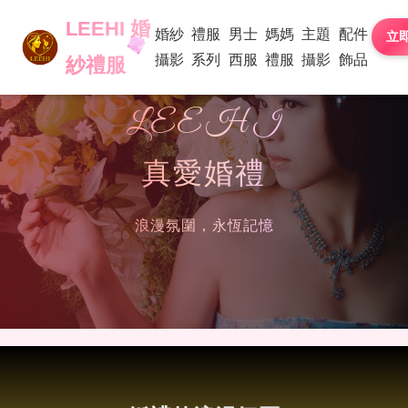
LEEHI 婚
LEEHI 婚
婚紗
婚紗
禮服
禮服
男士
男士
媽媽
媽媽
主題
主題
配件
配件
立
攝影
攝影
系列
系列
西服
西服
禮服
禮服
攝影
攝影
飾品
飾品
紗禮服
紗禮服
LEEHI
真愛婚禮
浪漫氛圍，永恆記憶