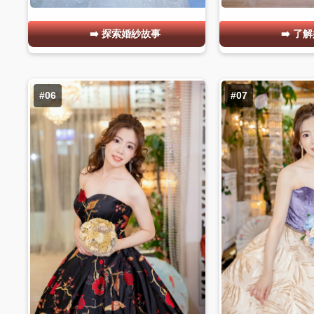
探索婚紗故事
了解
#06
#07