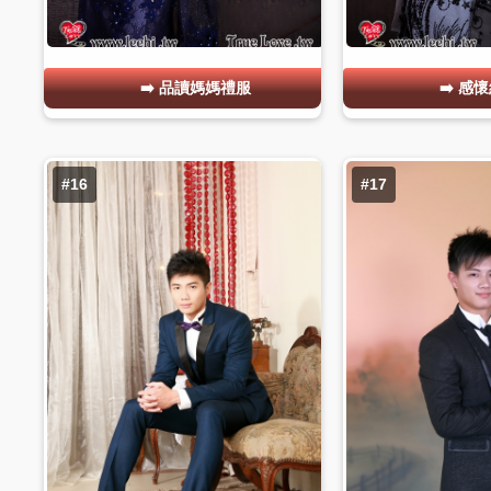
品讀媽媽禮服
感懷
#16
#17