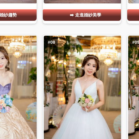
婚紗趨勢
走進婚紗美學
#08
#0