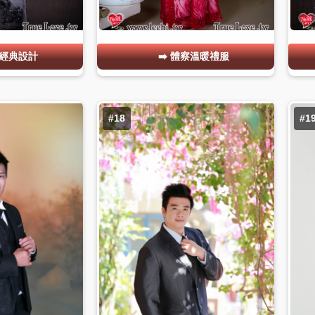
經典設計
體察溫暖禮服
#18
#1