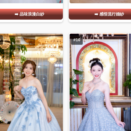
品味浪漫白紗
感悟流行婚紗
9
#10