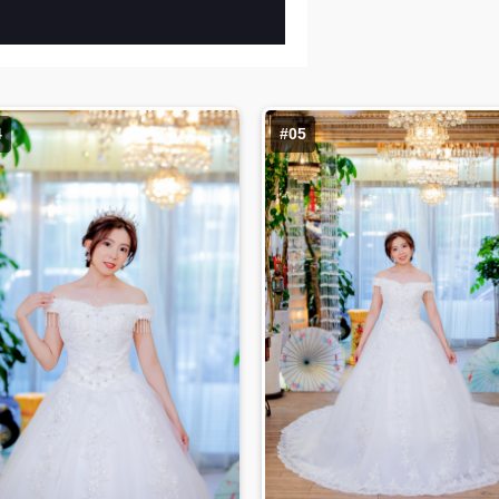
4
#05