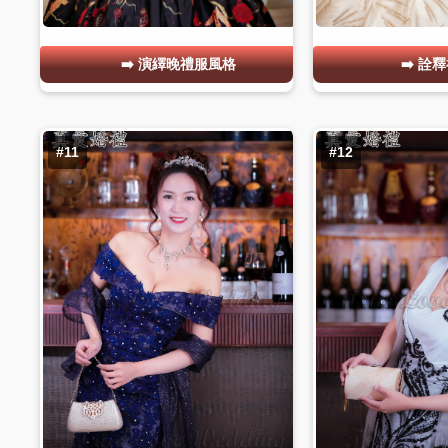
演繹晚禮服風格
詮釋
#11
#12