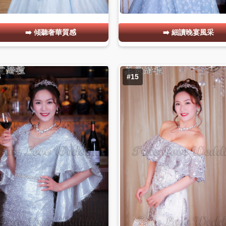
傾聽奢華質感
細讀晚宴風采
4
#15