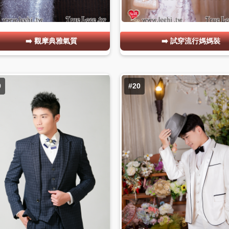
觀摩典雅氣質
試穿流行媽媽裝
9
#20