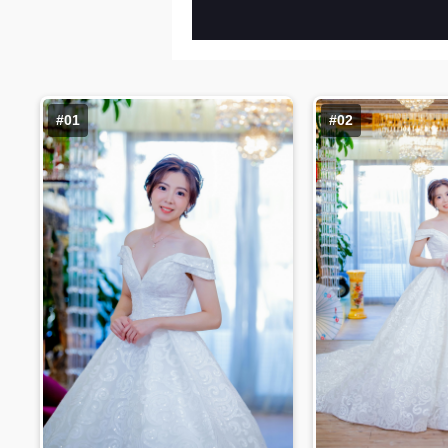
#01
#02