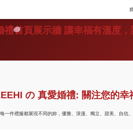
真愛婚禮首頁展示牆 讓幸福有溫度
 LEEHI の 真愛婚禮: 關注您的幸福
每一件禮服都展現不同的妳，優雅、浪漫、獨立、甜美、自信。