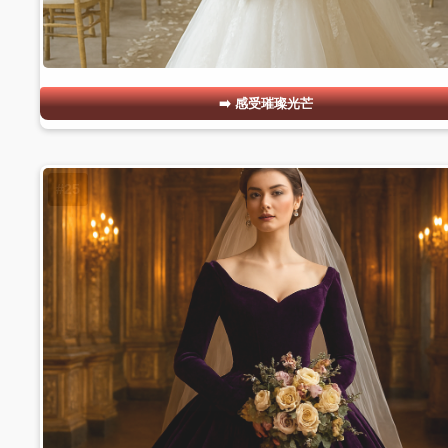
感受璀璨光芒
#25