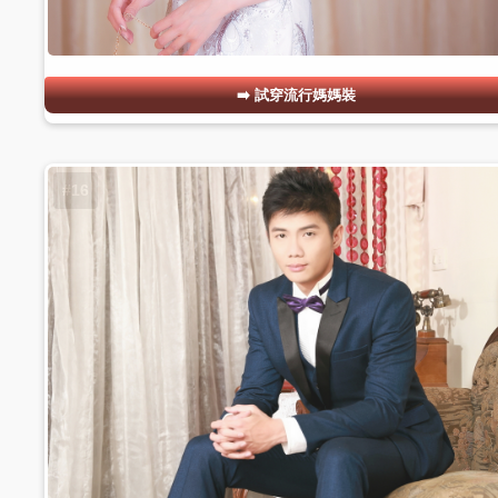
試穿流行媽媽裝
#16