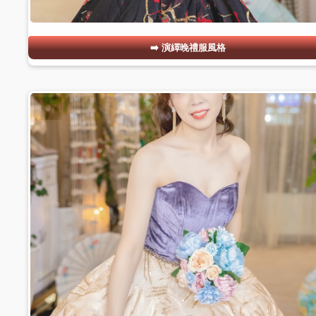
演繹晚禮服風格
#07