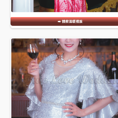
體察溫暖禮服
#14