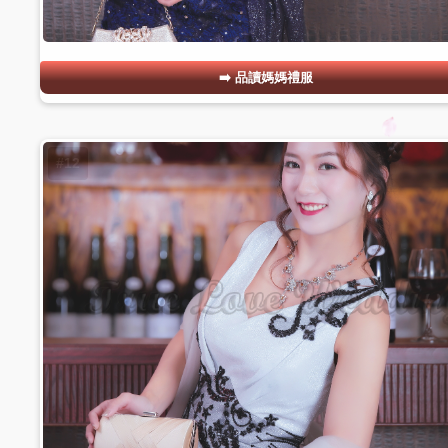
品讀媽媽禮服
#12