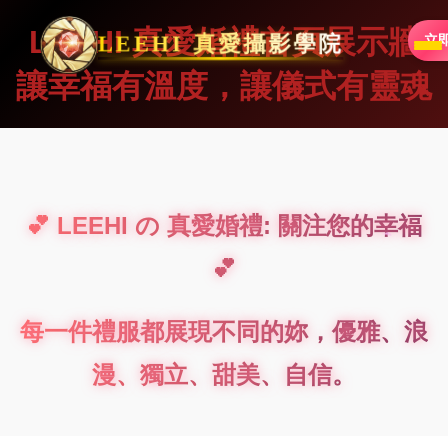
LEEHI 真愛婚禮首頁展示牆
LEEHI 真愛攝影學院
立
讓幸福有溫度，讓儀式有靈魂
💕 LEEHI の 真愛婚禮: 關注您的幸福
💕
每一件禮服都展現不同的妳，優雅、浪
漫、獨立、甜美、自信。