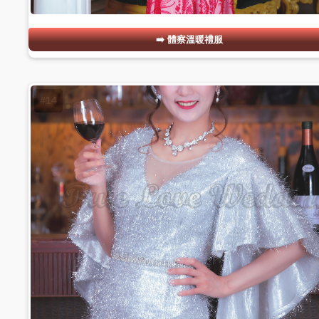
體察溫暖禮服
#14