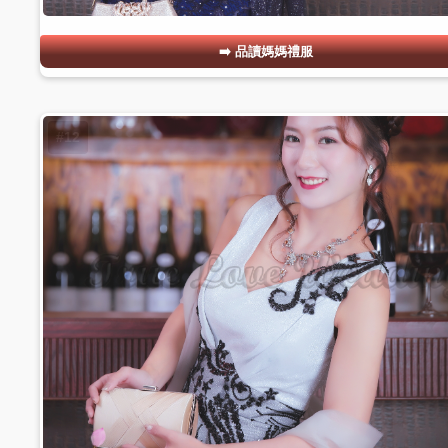
品讀媽媽禮服
#12