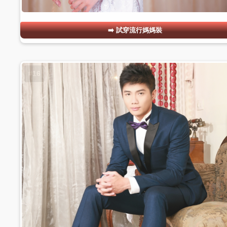
試穿流行媽媽裝
#16