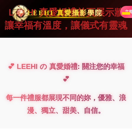
LEEHI 真愛婚禮首頁展示牆
LEEHI 真愛攝影學院
立
讓幸福有溫度，讓儀式有靈魂
💕 LEEHI の 真愛婚禮: 關注您的幸福
💕
每一件禮服都展現不同的妳，優雅、浪
漫、獨立、甜美、自信。