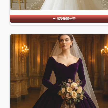
感受璀璨光芒
#25