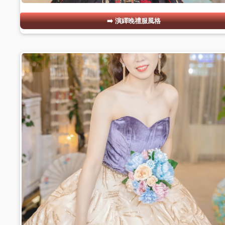
演繹晚禮服風格
#07