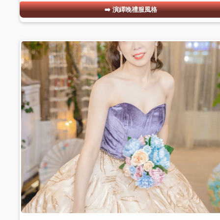
演繹晚禮服風格
#07