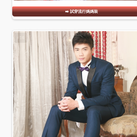
試穿流行媽媽裝
#16