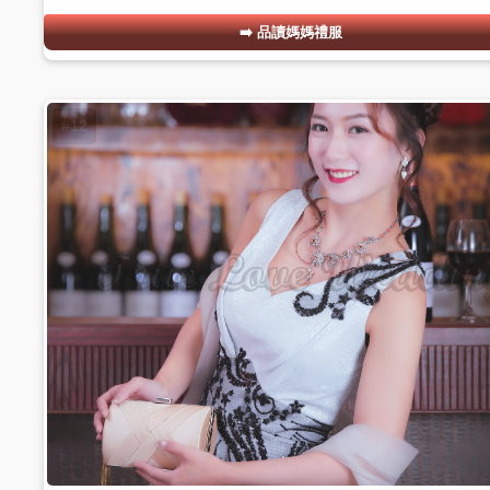
品讀媽媽禮服
#12