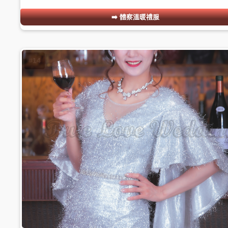
體察溫暖禮服
#14