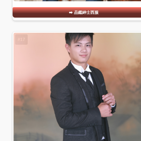
品鑑紳士西服
#17