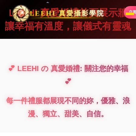
LEEHI 真愛婚禮首頁展示牆
LEEHI 真愛攝影學院
立
讓幸福有溫度，讓儀式有靈魂
💕 LEEHI の 真愛婚禮: 關注您的幸福
💕
每一件禮服都展現不同的妳，優雅、浪
漫、獨立、甜美、自信。