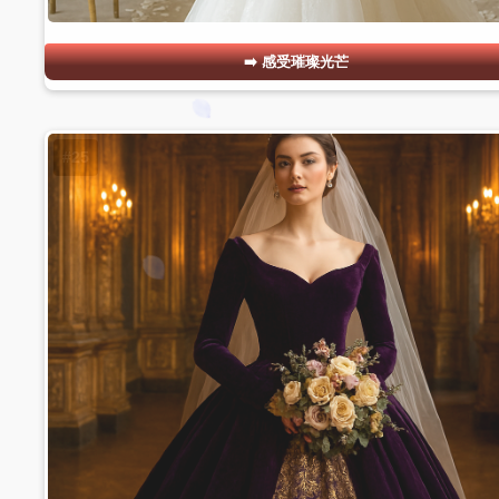
感受璀璨光芒
#25