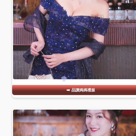
品讀媽媽禮服
#12