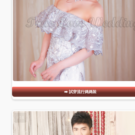
試穿流行媽媽裝
#16