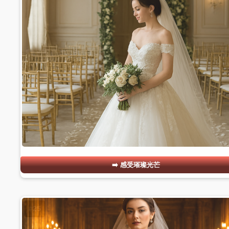
感受璀璨光芒
#25