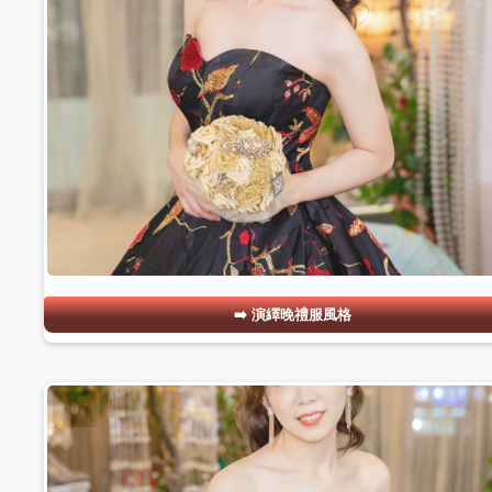
演繹晚禮服風格
#07