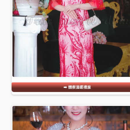
體察溫暖禮服
#14