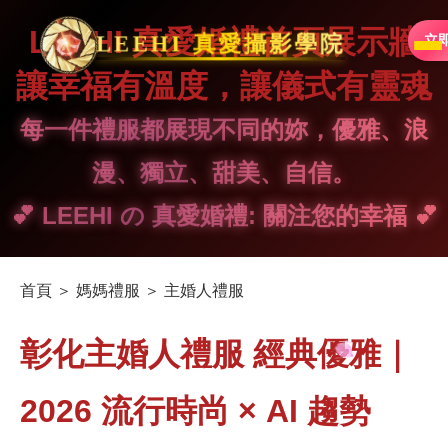
LEEHI 真愛婚禮首頁展示牆
LEEHI 真愛攝影學院
立
讓幸福有溫度，讓儀式有靈魂
每一件禮服都展現不同的妳，優雅、浪
漫、獨立、甜美、自信。
💕 LEEHI の 真愛婚禮: 關注您的幸福 💕
首頁 ＞ 媽媽禮服 ＞ 主婚人禮服
彰化主婚人禮服 經典優雅｜
2026 流行時尚 × AI 趨勢