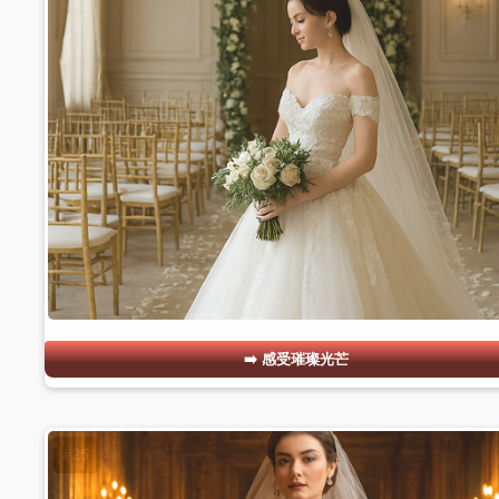
感受璀璨光芒
#25