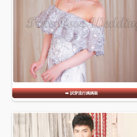
試穿流行媽媽裝
#16