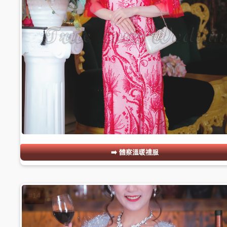
體察溫暖禮服
#14