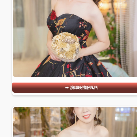
演繹晚禮服風格
#07