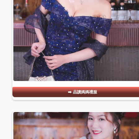
品讀媽媽禮服
#12