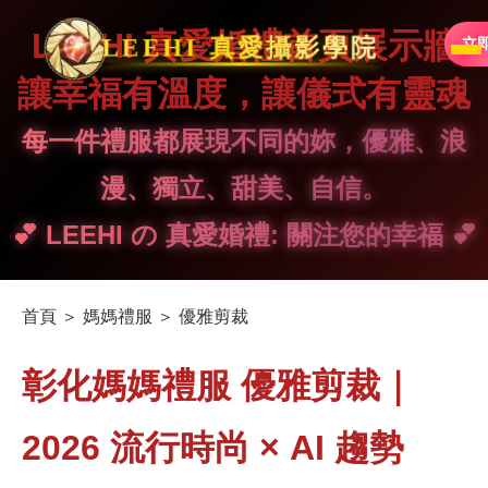
LEEHI 真愛婚禮首頁展示牆
LEEHI 真愛攝影學院
立
讓幸福有溫度，讓儀式有靈魂
每一件禮服都展現不同的妳，優雅、浪
漫、獨立、甜美、自信。
💕 LEEHI の 真愛婚禮: 關注您的幸福 💕
首頁 ＞ 媽媽禮服 ＞ 優雅剪裁
彰化媽媽禮服 優雅剪裁｜
2026 流行時尚 × AI 趨勢