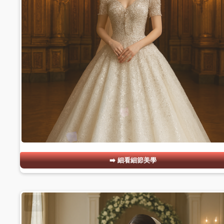
細看細節美學
#24