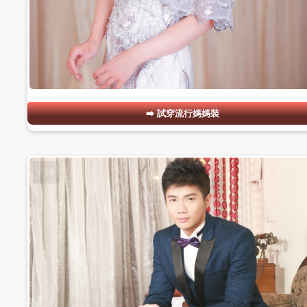
試穿流行媽媽裝
#16