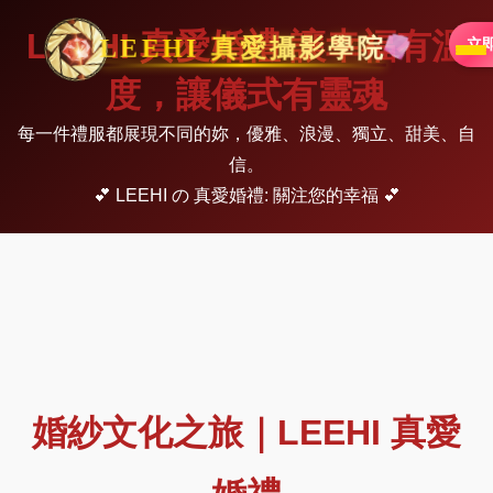
LEEHI 真愛婚禮 讓幸福有溫
LEEHI 真愛攝影學院
立
度，讓儀式有靈魂
每一件禮服都展現不同的妳，優雅、浪漫、獨立、甜美、自
信。
💕 LEEHI の 真愛婚禮: 關注您的幸福 💕
婚紗文化之旅｜LEEHI 真愛