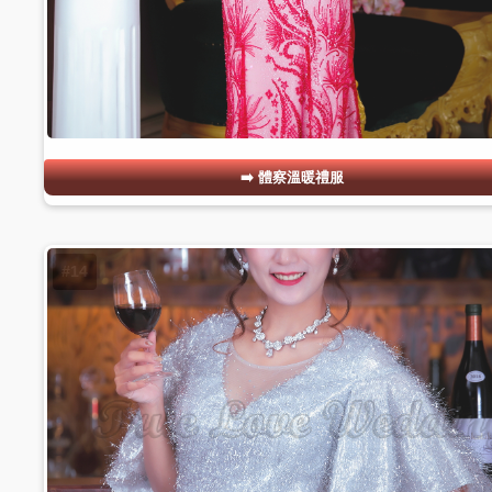
體察溫暖禮服
#14