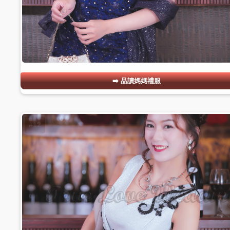
品讀媽媽禮服
#12