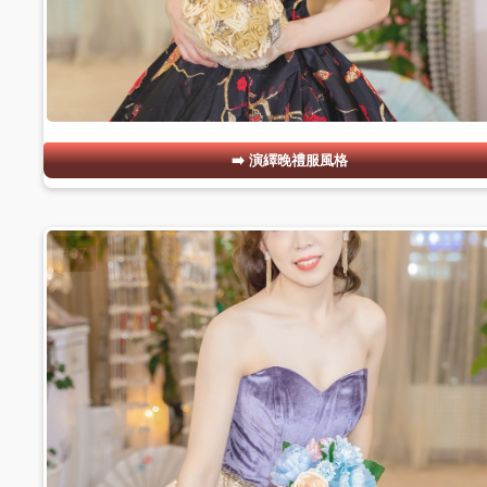
演繹晚禮服風格
#07