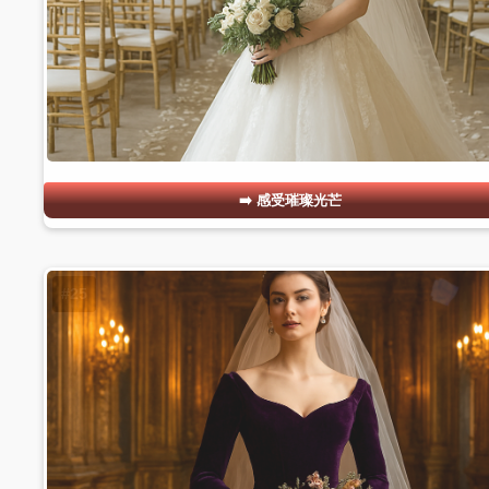
感受璀璨光芒
#25