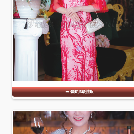
體察溫暖禮服
#14