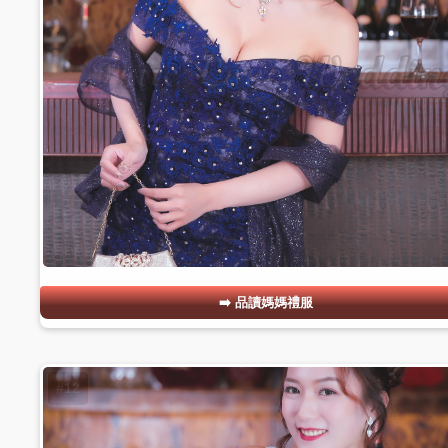
品讀媽媽禮服
#12