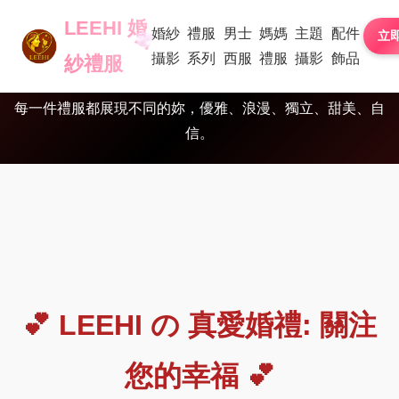
LEEHI 婚
LEEHI 真愛婚禮 讓幸福有溫
婚紗
禮服
男士
媽媽
主題
配件
立
攝影
系列
西服
禮服
攝影
飾品
紗禮服
度，讓儀式有靈魂
每一件禮服都展現不同的妳，優雅、浪漫、獨立、甜美、自
信。
💕 LEEHI の 真愛婚禮: 關注
您的幸福 💕