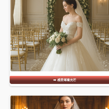
感受璀璨光芒
#25