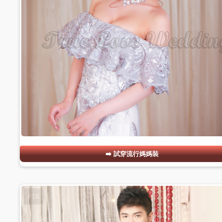
試穿流行媽媽裝
#16