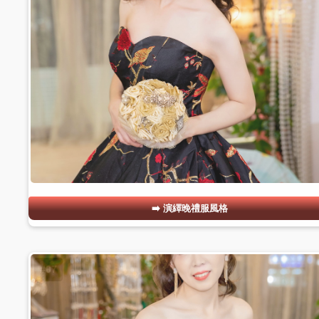
演繹晚禮服風格
#07