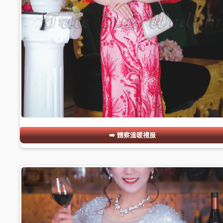
體察溫暖禮服
#14