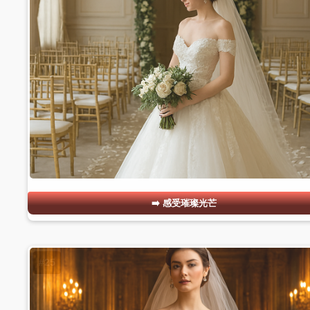
感受璀璨光芒
#25