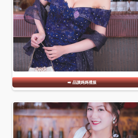
品讀媽媽禮服
#12