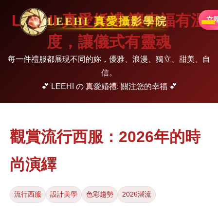
LEEHI 真愛婚禮 讓幸福有溫
LEEHI 真愛攝影學院
立
度，讓儀式有靈魂
每一件禮服都展現不同的妳，優雅、浪漫、獨立、甜美、自
信。
💕 LEEHI の 真愛婚禮: 關注您的幸福 💕
觀賞流行西服：2026年的時
尚演繹
流行西服
設計美學
色彩趨勢
2026潮流