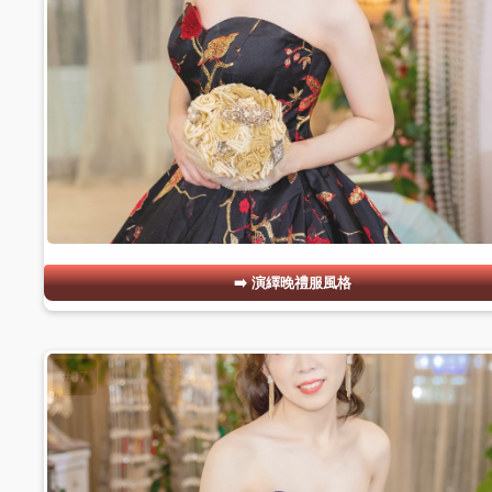
演繹晚禮服風格
#07