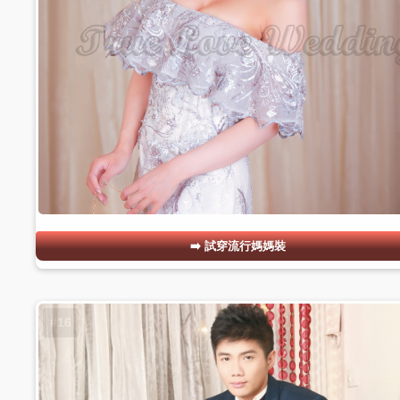
試穿流行媽媽裝
#16